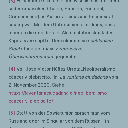
[3]
Es handelte sich um einen Faschismus, der dem
südeuropäischen (Italien, Spanien, Portugal,
Griechenland) an Autoritarismus und Religiosität
analog war. Mit dem Unterschied allerdings, dass
jener an die neoliberale Akkumulationslogik des
Kapitals anknüpfte. Dem ökonomisch
schlanken
Staat
stand der massiv
repressive
Überwachungsstaat
gegenüber.
[4]
Vgl. José Víctor Núñez Urrea: „Neoliberalismo,
cáncer y plebiscito.“ In:
La ventana ciudadana
vom
2. November 2020. Siehe:
https://laventanaciudadana.cl/neoliberalismo-
cancer-y-plebiscito/
[5]
Statt von der Sowjetunion sprach man vom
Russland oder im Singular von dem Russen – in