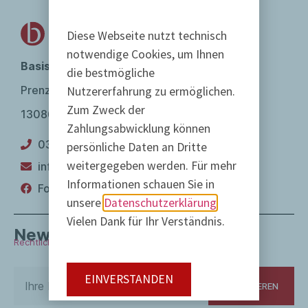
Diese Webseite nutzt technisch
notwendige Cookies, um Ihnen
BasisDruck Verlag GmbH
die bestmögliche
Prenzlauer Promenade 4
Nutzererfahrung zu ermöglichen.
Zum Zweck der
13086 Berlin
Zahlungsabwicklung können
030 473 083 60
persönliche Daten an Dritte
weitergegeben werden. Für mehr
infomail@basisdruck.de
Informationen schauen Sie in
Folgen Sie uns auf Facebook
unsere
Datenschutzerklärung
Vielen Dank für Ihr Verständnis.
Newsletter
Rechtliche Hinweise
EINVERSTANDEN
ABONNIEREN