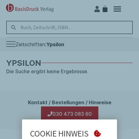
Zeitschriften:
Ypsilon
Ab 2024 digital
YPSILON
Die Suche ergibt keine Ergebnisse.
Abwärts
Gegner
Sklaven
Kontakt / Bestellungen / Hinweise
030 473 083 60
Übernahmen
COOKIE HINWEIS