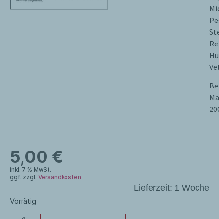
Mi
Pe
St
Re
Hu
Ve
Be
Mä
20
5,00
€
inkl. 7 % MwSt.
ggf. zzgl.
Versandkosten
Lieferzeit:
1 Woche
Vorrätig