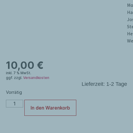
Mo
Ha
Jo
St
He
We
10,00
€
inkl. 7 % MwSt.
ggf. zzgl.
Versandkosten
Lieferzeit:
1-2 Tage
Vorrätig
In den Warenkorb