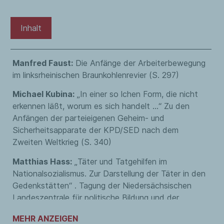
Inhalt
Manfred Faust:
Die Anfänge der Arbeiterbewegung
im linksrheinischen Braunkohlenrevier (S. 297)
Michael Kubina:
„
In einer so lchen Form, die nicht
erkennen läßt, worum es sich handelt …
“
Zu den
Anfängen der parteieigenen Geheim- und
Sicherheitsapparate der KPD/SED nach dem
Zweiten Weltkrieg (S. 340)
Matthias Hass:
„
Täter und Tatgehilfen im
Nationalsozialismus. Zur Darstellung der Täter in den
Gedenkstätten
“
. Tagung der Niedersächsischen
Landeszentrale für politische Bildung und der
Stiftung Topographie des Terrors, Berlin, in
MEHR ANZEIGEN
Zusammenarbeit mit dem Wissenschaftlichen Beirat