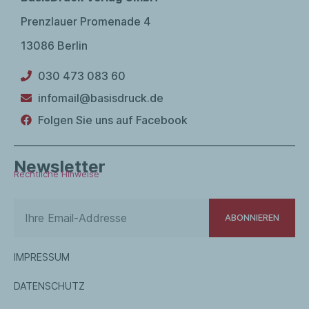
Prenzlauer Promenade 4
Abbildungen:
Hans Schulze (Fotografische
Reproduktion: Heike Stephan), S. 3, 5, 9, 11/12, 21 ,
13086 Berlin
24, 26/27, 31-33, 37, 39, 43, 47, 49, 52, 56, 58, 60,
62/63; Konkret vom Juli 1962 S. 34; Dietmar
030 473 083 60
Diesner, S. 64.
infomail@basisdruck.de
Folgen Sie uns auf Facebook
Newsletter
Rechtliche Hinweise
ABONNIEREN
IMPRESSUM
DATENSCHUTZ