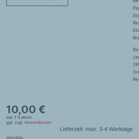
Be
Pa
St
Re
Kl
Wo
Be
Ja
19
(I
Re
10,00
€
inkl. 7 % MwSt.
ggf. zzgl.
Versandkosten
Lieferzeit:
max. 3-4 Werktage
Vorrätig