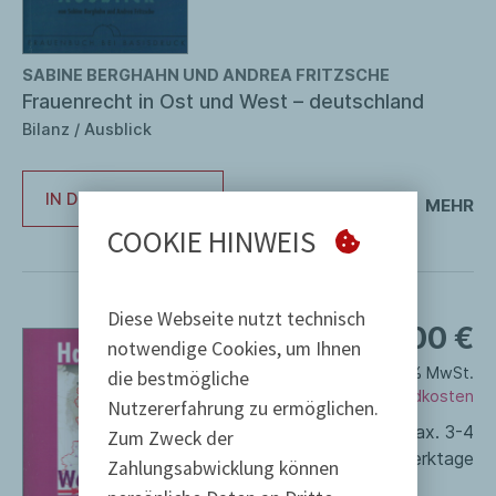
SABINE BERGHAHN UND ANDREA FRITZSCHE
Frauenrecht in Ost und West – deutschland
Bilanz / Ausblick
IN DEN WARENKORB
MEHR
COOKIE HINWEIS
Diese Webseite nutzt technisch
9,00
€
notwendige Cookies, um Ihnen
inkl. 7 % MwSt.
die bestmögliche
ggf. zzgl.
Versandkosten
Nutzererfahrung zu ermöglichen.
Lieferzeit:
max. 3-4
Zum Zweck der
Werktage
Zahlungsabwicklung können