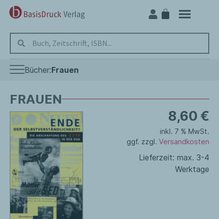
Bücher:
Frauen
Frauen
FRAUEN
8,60
€
In Vorbereitung
inkl. 7 % MwSt.
Literatur
ggf. zzgl.
Versandkosten
Lieferzeit:
max. 3-4
Reihen
Werktage
Geschichte der Arbeiterbewegung
DDR / Ostdeutschland