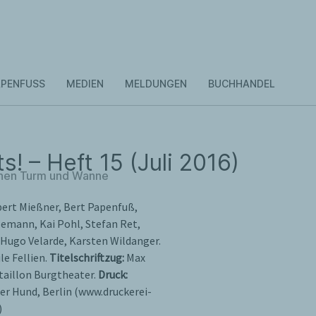
PENFUSS
MEDIEN
MELDUNGEN
BUCHHANDEL
s! – Heft 15 (Juli 2016)
chen Turm und Wanne
ert Mießner, Bert Papenfuß,
emann, Kai Pohl, Stefan Ret,
, Hugo Velarde, Karsten Wildanger.
le Fellien.
Titelschriftzug:
Max
aillon Burgtheater.
Druck:
er Hund, Berlin (www.druckerei-
)