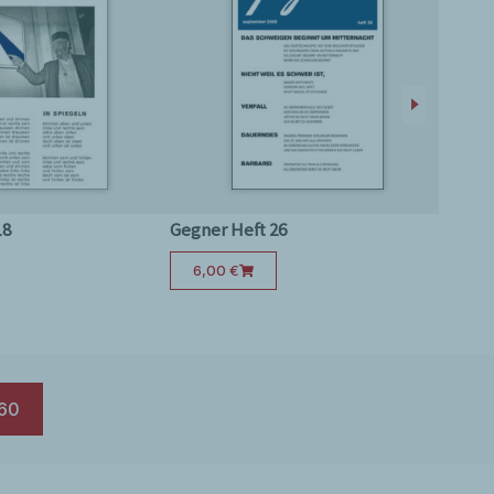
18
Gegner Heft 26
Gegne
6,00
€
5,
60