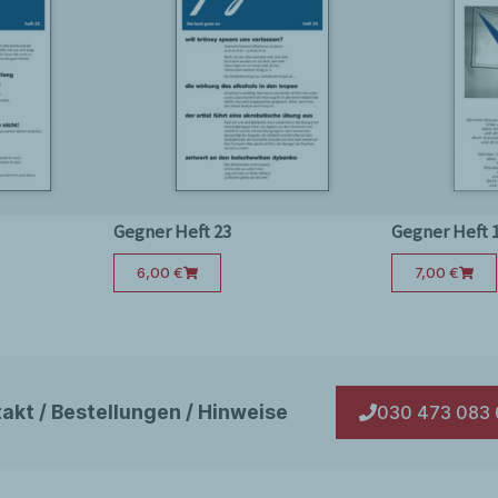
aren die Lieblingsschriftsteller nicht
EISTERS AUGEN #31(KRIEGS-
in blassgraues flickwerk / der tag war
feindlich, als antinational, wurde nicht
lehnt, sondern geehrt und gesucht.“
lich war deutsch am Krautrock, außer
Gegner Heft 23
Gegner Heft 
lich unterbundenen Gefängnis-
6,00
€
7,00
€
Kröcher
– Der knast ist keine deutsche
en könnte …).
akt / Bestellungen / Hinweise
030 473 083 