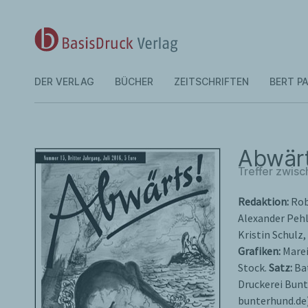
DER VERLAG
BÜCHER
ZEITSCHRIFTEN
BERT PA
Abwärt
Treffer zwis
Redaktion:
Rob
Alexander Pehl
Kristin Schulz
Grafiken:
Marei
Stock.
Satz:
Bat
Druckerei Bunt
bunterhund.de