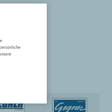
he
persönliche
unsere