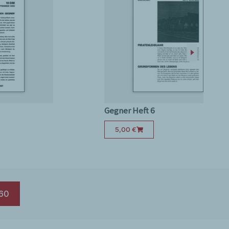
Gegner Heft 6
5,00
€
60