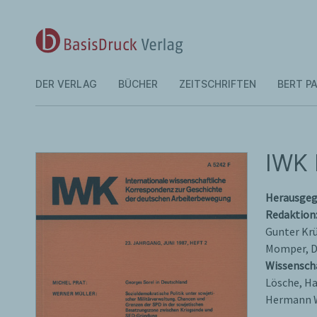
DER VERLAG
BÜCHER
ZEITSCHRIFTEN
BERT PA
IWK 
Herausge
Redaktion
Gunter Krü
Momper, Di
Wissenscha
Lösche, H
Hermann 