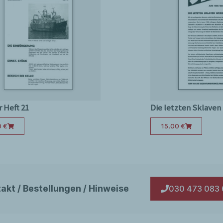
z Jean Frohn (S. 240)
ch Engels in China. Katalog und
 Heft 21
Die letzten Sklaven
0
€
15,00
€
akt / Bestellungen / Hinweise
030 473 083 