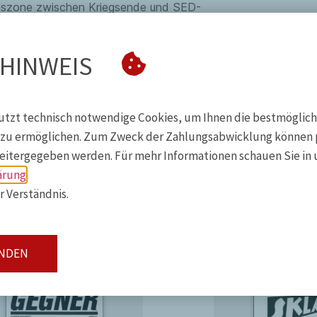
gszone zwischen Kriegsende und SED-
htrag (S. 207)
 HINWEIS
Vielfalt der Perspektiven und
schung im Spiegel eines
utzt technisch notwendige Cookies, um Ihnen die bestmöglic
zu ermöglichen. Zum Zweck der Zahlungsabwicklung können 
are State, Gender und Real Women.
weitergegeben werden. Für mehr Informationen schauen Sie in 
ermany, France and England 1860 to
ärung
r Verständnis.
eschichte von unten“, vorgelegt auf
ai 1987 an der DGB-Bundesschule in
ANDEN
anzösischen Volksfront (September
chte der deutschen Arbeiterbewegung