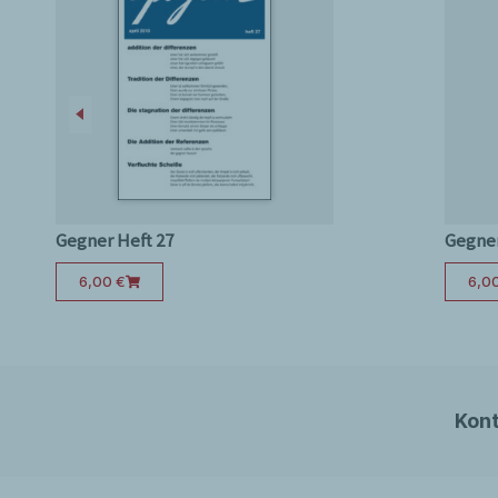
und angrenzender Gebiete (71). Bearbeitet von Fran
Neue Literatur
: Die Werke von Karl Marx und Friedri
Auswahlbibliographie, Trier 1984 (
Yin Xuyi)
Gegner Heft 27
Gegner
6,00
€
6,0
Kont