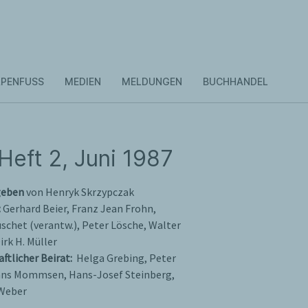
PENFUSS
MEDIEN
MELDUNGEN
BUCHHANDEL
Heft 2, Juni 1987
geben
von Henryk Skrzypczak
:
Gerhard Beier, Franz Jean Frohn,
schet (verantw.), Peter Lösche, Walter
rk H. Müller
ftlicher Beirat:
Helga Grebing, Peter
ans Mommsen, Hans-Josef Steinberg,
Weber