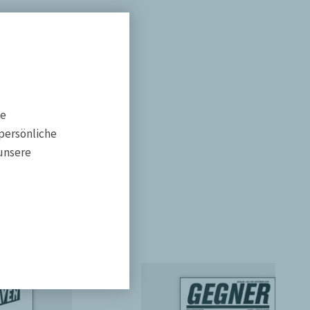
he
persönliche
unsere