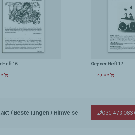
, S. 9, 11, 17, 19-21, 24/25, 29, 32, 35,
 Heft 16
Gegner Heft 17
0
€
5,00
€
akt / Bestellungen / Hinweise
030 473 083 