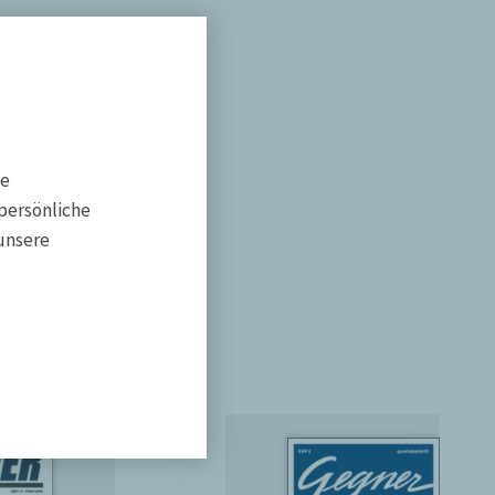
he
persönliche
unsere