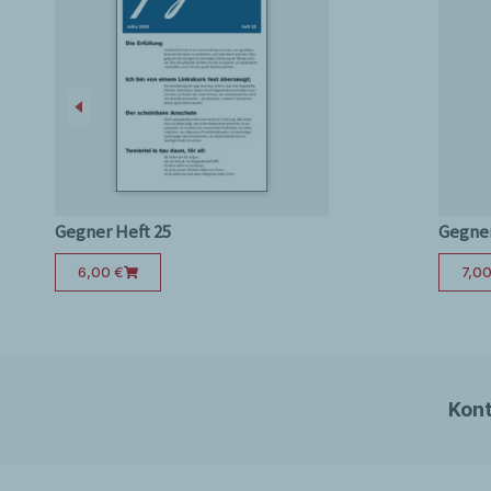
40 Jochen Berg
Der Tag
Abbildungen:
D. S. Mohr, S. 2, 5; Robert Ellsworth III.
38/39; Heike Stephan, S. 40.
Gegner Heft 25
Gegner
6,00
€
7,0
Kont