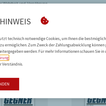
 Wahrheit und Versöhnung
 HINWEIS
z-Promotion des Franz Jung (3)
utzt technisch notwendige Cookies, um Ihnen die bestmöglic
opstock heißen
zu ermöglichen. Zum Zweck der Zahlungsabwicklung können 
pe (3)
weitergegeben werden. Für mehr Informationen schauen Sie in 
te (8): Das versunkene Viertel –
ärung
r Verständnis.
der: der Bierlernst der ÖkoLinX
abulak. Eine Erzählung
ANDEN
igkeit & verstrickung
Brille