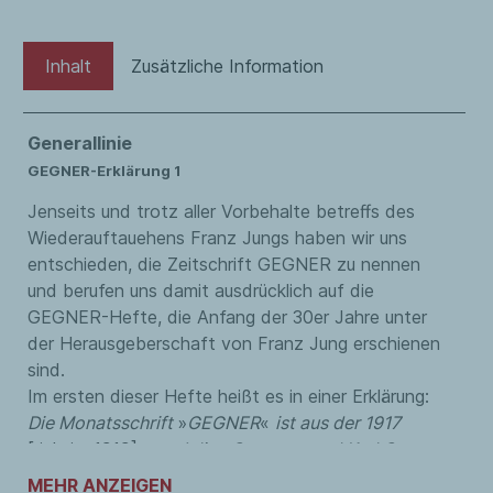
Inhalt
Zusätzliche Information
Generallinie
GEGNER-Erklärung 1
Jenseits und trotz aller Vorbehalte betreffs des
Wiederauftauehens Franz Jungs haben wir uns
entschieden, die Zeitschrift GEGNER zu nennen
und berufen uns damit ausdrücklich auf die
GEGNER-Hefte, die Anfang der 30er Jahre unter
der Herausgeberschaft von Franz Jung erschienen
sind.
Im ersten dieser Hefte heißt es in einer Erklärung:
Die Monatsschrift
»
GEGNER
«
ist aus der 1917
[richtig: 1919]
von Julian Gumperz und Karl Otten
begründeten Zeitschrift
»
DER GEGNER
«
, die später
MEHR ANZEIGEN