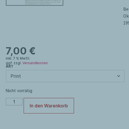
Be
Ok
19
7,00
€
inkl. 7 % MwSt.
ggf. zzgl.
Versandkosten
ART
Nicht vorrätig
In den Warenkorb