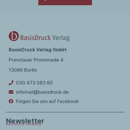
Behandelte Autorinnen und Autoren: Heiner Müller,
Christa Wolf, Rainer Kirsch, Ulrich Plenzdorf, Volker
Braun, Stefan Schütz, Christoph Hein, Peter
Wawerzinek, Annett Gröschner.
BasisDruck Verlag GmbH
Prenzlauer Promenade 4
13086 Berlin
030 473 083 60
infomail@basisdruck.de
Folgen Sie uns auf Facebook
Newsletter
Rechtliche Hinweise