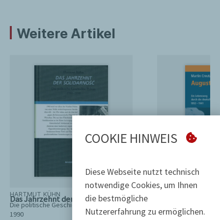
Weitere Artikel
COOKIE HINWEIS
Diese Webseite nutzt technisch
notwendige Cookies, um Ihnen
HARTMUT KÜHN
MARTIN CREUTZBU
die bestmögliche
Das Jahrzehnt der Solidarność
August Creutzbur
Die politische Geschichte Polens 1980-
Ein Lebensweg durch
Nutzererfahrung zu ermöglichen.
1990
Arbeiterbewegung 1