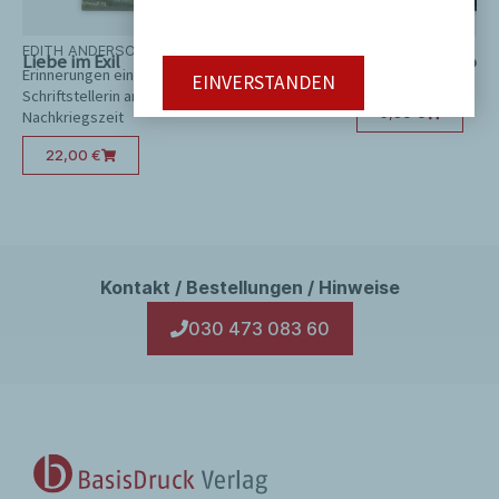
EDITH ANDERSON
HELMUT HÖGE
Liebe im Exil
Berliner Ökonomi
Erinnerungen einer amerikanischen
Prols und Contras
EINVERSTANDEN
Schriftstellerin an das Leben im Berlin der
9,80
€
Nachkriegszeit
22,00
€
Kontakt / Bestellungen / Hinweise
030 473 083 60