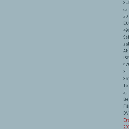
Sc
ca.
30
EU
49
Se
za
Ab
IS
97
3-
86
16
3,
Be
Fi
DV
Er
20