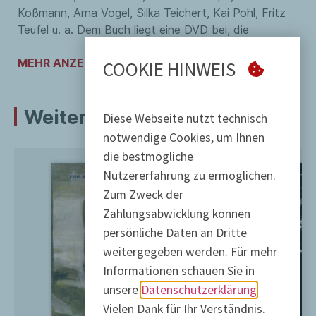
Koßmann, Arna Vogel, Silka Teichert, Kai Pohl, Fritz
Teufel u. a. Dem Buch liegt eine DVD bei, die
Auszüge aus einem fünfstündigen Interview mit
MEHR ANZEIGEN
Knofo enthält, das 1986 für den Filmessay
Projekt
COOKIE HINWEIS
Arthur
geführt wurde. Didi Danquart und Harry
Stürmer kommentieren die damalige Filmproduktion.
Weitere Artikel
Diese Webseite nutzt technisch
Der Band enthält eine Bibliographie der
notwendige Cookies, um Ihnen
Veröffentlichungen von Knofo.
die bestmögliche
Knofos Portrait: Kerstin Gürke, Berlin
Nutzererfahrung zu ermöglichen.
Zum Zweck der
Zahlungsabwicklung können
persönliche Daten an Dritte
weitergegeben werden. Für mehr
Informationen schauen Sie in
unsere
Datenschutzerklärung
Vielen Dank für Ihr Verständnis.